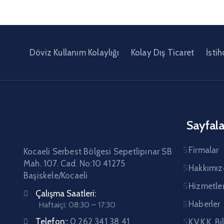
Döviz Kullanım Kolaylığı
Kolay Dış Ticaret
İsti
Sayfala
Firmalar
Kocaeli Serbest Bölgesi Sepetlipınar SB
Mah. 107. Cad. No:10 41275
Hakkımız
Başiskele/Kocaeli
Hizmetle
Çalışma Saatleri:
Haberler
Haftaiçi: 08:30 – 17:30
Telefon::
0 262 341 38 41
K.V.K.K. B