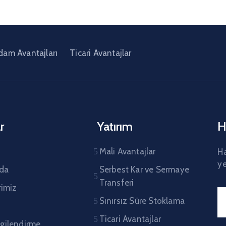
hdam Avantajları
Ticari Avantajlar
r
Yatırım
H
Mali Avantajlar
Ha
ye
da
Serbest Kar ve Sermaye
Transferi
rimiz
Sınırsız Süre Stoklama
Ticari Avantajlar
ilgilendirme