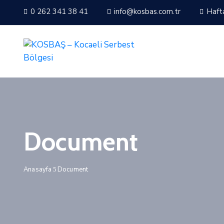
0 262 341 38 41
info@kosbas.com.tr
Hafta
Document
Anasayfa
Document